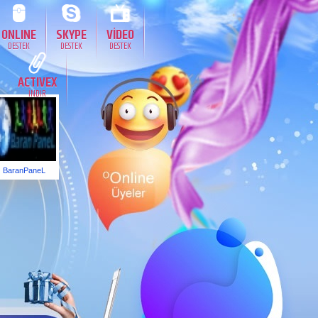
ONLINE
SKYPE
VİDEO
DESTEK
DESTEK
DESTEK
ACTIVEX
İNDİR
BaranPaneL