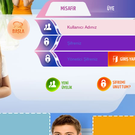
MİSAFİR
ÜYE
ŞİFREMİ
YENİ
UNUTTUM?
ÜYELİK