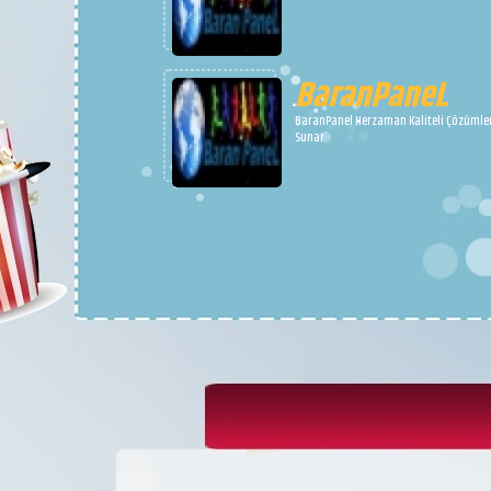
BaranPaneL
BaranPanel Herzaman Kaliteli Çözümle
Sunar