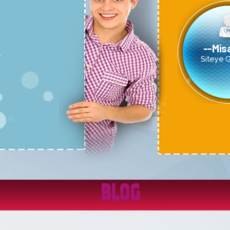
--Mis
r
Siteye Gi
BLOG