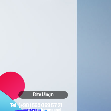
Bize Ulaşın
Tel: (+90) 553 069 57 21
Skype: baranpanel