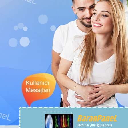
BaranPaneL
Siteniz Hayırlı Uğurlu Olsun