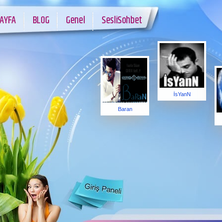
AYFA
BLOG
Genel
SesliSohbet
İsYanN
Baran