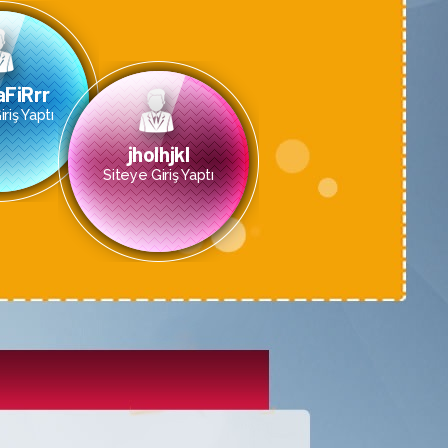
aFiRrr
riş Yaptı
jholhjkl
Siteye Giriş Yaptı